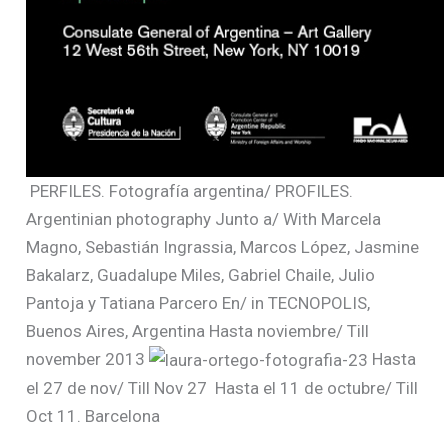
PERFILES. Fotografía argentina/ PROFILES.
Argentinian photography Junto a/ With Marcela
Magno, Sebastián Ingrassia, Marcos López, Jasmine
Bakalarz, Guadalupe Miles, Gabriel Chaile, Julio
Pantoja y Tatiana Parcero En/ in TECNOPOLIS,
Buenos Aires, Argentina Hasta noviembre/ Till
november 2013
Hasta
el 27 de nov/ Till Nov 27
Hasta el 11 de octubre/ Till
Oct 11. Barcelona